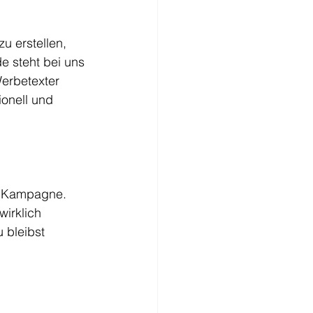
zu erstellen, 
 steht bei uns 
Werbetexter 
onell und 
e Kampagne. 
irklich 
 bleibst 