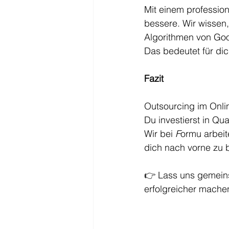
Mit einem professio
bessere. Wir wissen,
Algorithmen von Goo
Das bedeutet für di
Fazit
Outsourcing im Onli
Du investierst in Qu
Wir bei 
F
ormu arbeit
dich nach vorne zu 
👉 Lass uns gemein
erfolgreicher mache