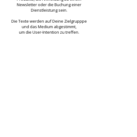
Newsletter oder die Buchung einer
Dienstleistung sein.
Die Texte werden auf Deine Zielgrupppe
und das Medium abgestimmt,
um die User-Intention zu treffen.
Potenzielle Kunden treten mit Dir in
Interaktion –
egal, ob Du etwas verkaufst
oder ob Du bei Deiner Zielgruppe
Interesse für ein Produkt
oder eine
Dienstleitung wecken willst.
Was wünschst Du Dir?
Mehr Traffic,
mehr Umsatz, mehr Buchungen?
Gemeinsam verwirklichen wir Deine Ziele.
Vereinbare noch heute
ein
kostenloses
Beratungsgespräch
.
Wir freuen uns auf Dich
.
Wann lernen wir uns kennen?